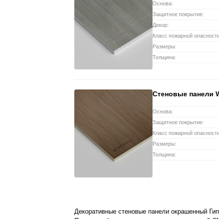
Основа:
Защитное покрытие:
Декор:
Класс пожарной опасности
Размеры:
Толщина:
Стеновые панели
Основа:
Защитное покрытие:
Класс пожарной опасности
Размеры:
Толщина:
Декоративные стеновые панели окрашенный Ги