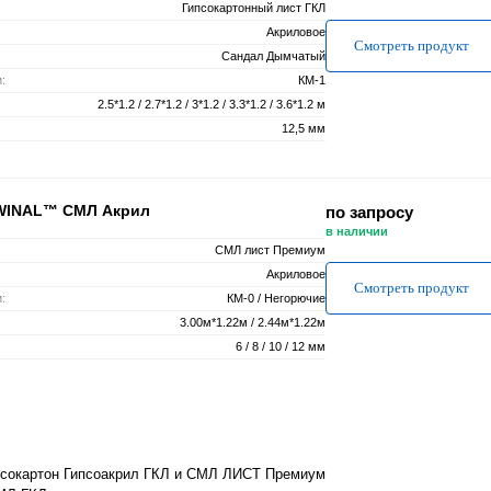
Гипсокартонный лист ГКЛ
Акриловое
Смотреть продукт
Сандал Дымчатый
:
КМ-1
2.5*1.2 / 2.7*1.2 / 3*1.2 / 3.3*1.2 / 3.6*1.2 м
12,5 мм
 WINAL™ СМЛ Акрил
по запросу
в наличии
СМЛ лист Премиум
Акриловое
Смотреть продукт
:
КМ-0 / Негорючие
3.00м*1.22м / 2.44м*1.22м
6 / 8 / 10 / 12 мм
псокартон Гипсоакрил ГКЛ и СМЛ ЛИСТ Премиум