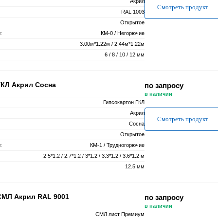
Акрил
Смотреть продукт
RAL 1003
Открытое
:
КМ-0 / Негорючие
3.00м*1.22м / 2.44м*1.22м
6 / 8 / 10 / 12 мм
ГКЛ Акрил Сосна
по запросу
в наличии
Гипсокартон ГКЛ
Акрил
Смотреть продукт
Сосна
Открытое
:
КМ-1 / Трудногорючие
2.5*1.2 / 2.7*1.2 / 3*1.2 / 3.3*1.2 / 3.6*1.2 м
12.5 мм
СМЛ Акрил RAL 9001
по запросу
в наличии
СМЛ лист Премиум