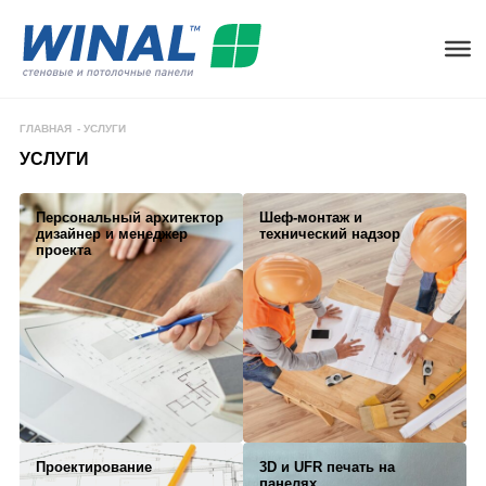
ГЛАВНАЯ
-
УСЛУГИ
УСЛУГИ
Персональный архитектор
Шеф-монтаж и
дизайнер и менеджер
технический надзор
проекта
Проектирование
3D и UFR печать на
панелях