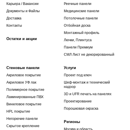
Карьера / Вакансии
Реечные панели
Документы и Файлы
Медицинские панели
Доставка
Потолочные панели
Контакты
Отбойная доска
Монтажный профиль
Остатки и акции
Лючки, Плинтуса
Панели Премиум
СМЛ Лист не декорированный
Стеновые панели
Услуги
Акриловое покрытие
Проект под ключ
Акриловое УФ лак
Шеф-монтаж и технический
надзор
Полимерное покрытие
3D и UFR печать на панелях
Ламинированные ПВХ
Проектирование
Виниловое покрытие
Порошковая окраска
HPL покрытие
Негорючие панели
Регионы
Скрытое крепление
Москва и область