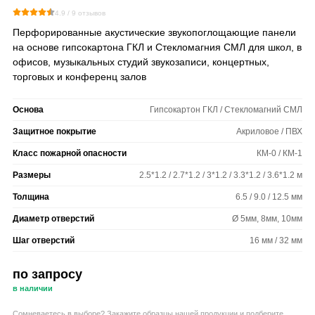
4.9 /
9
отзывов
Перфорированные акустические звукопоглощающие панели
на основе гипсокартона ГКЛ и Стекломагния СМЛ для школ, в
офисов, музыкальных студий звукозаписи, концертных,
торговых и конференц залов
Основа
Гипсокартон ГКЛ / Стекломагний СМЛ
Защитное покрытие
Акриловое / ПВХ
Класс пожарной опасности
КМ-0 / КМ-1
Размеры
2.5*1.2 / 2.7*1.2 / 3*1.2 / 3.3*1.2 / 3.6*1.2 м
Толщина
6.5 / 9.0 / 12.5 мм
Диаметр отверстий
Ø 5мм, 8мм, 10мм
Шаг отверстий
16 мм / 32 мм
по запросу
в наличии
Сомневаетесь в выборе? Закажите образцы нашей продукции и подберите