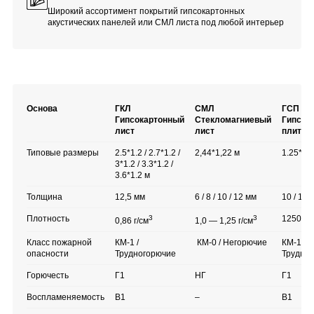
Широкий ассортимент покрытий гипсокартонных
акустических панелей или СМЛ листа под любой интерьер
Основа
ГКЛ
СМЛ
ГСП
Гипсокартонный
Стекломагниевый
Гипсос
лист
лист
плита
Типовые размеры
2.5*1.2 / 2.7*1.2 /
2,44*1,22 м
1.25*3 /
3*1.2 / 3.3*1.2 /
3.6*1.2 м
Толщина
12,5 мм
6 / 8 / 10 / 12 мм
10 / 12 
Плотность
3
3
1250 кг/
0,86 г/см
1,0 — 1,25 г/см
Класс пожарной
КМ-1 /
КМ-0 / Негорючие
КМ-1
опасности
Трудногорючие
Трудно
Горючесть
Г1
НГ
Г1
Воспламеняемость
В1
–
В1