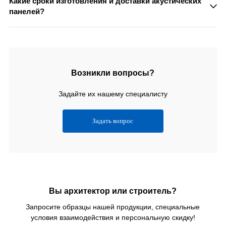
школах, офисных помещениях, музыкальных студиях
Какие сроки изготовления и доставки акустических
звукозаписи, концертных и конференц залах, торговых
панелей?
павильонах и салонах по продаже автомобилей.
Срок зависит от объема партии, сложности изготовления и
текущей загрузки фабрики. Чтобы получить точные сроки
производства на ваш заказ - пришлите запрос на
info@winal.ru
Возникли вопросы?
Задайте их нашему специалисту
Задать вопрос
Вы архитектор или строитель?
Запросите образцы нашей продукции, специальные
условия взаимодействия и персональную скидку!