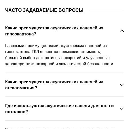
ЧАСТО ЗАДАВАЕМЫЕ ВОПРОСЫ
Какие преимущества акустических панелей из
гипсокартона?
Главными преимуществами акустических панелей из
гипсокартона ГКЛ являются невысокая стоимость,
большой выбор декоративных покрытий и улучшенные
характеристики пожарной и экологической безопасности
Какие преимущества акустических панелей из
стекломагния?
Главными преимуществами акустических панелей из
стекломагния СМЛ по сравнению с панелями из
Где используются акустические панели для стен и
натурального дерева являются невысокая стоимость,
потолков?
большой выбор декоративных покрытий и самые высокие
Акустические перфорированные панели используются в
характеристики пожарной и экологической безопасности