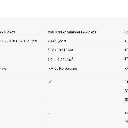
ный лист
СМЛ Стекломагниевый лист
Г
3*1.2 / 3.3*1.2 / 3.6*1.2 м
2,44*1,22 м
1.
6 / 8 / 10 / 12 мм
10
3
12
1,0 — 1,25 г/см
ючие
КМ-0 / Негорючие
К
НГ
Г
–
В
–
Д
–
Т
–
Р