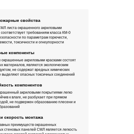
ожарные свойства
СМЛ листа окрашенного акриловыми
 соответствует требованиям класса КМ-0
езопасности по параметрам горючести,
мости, токсичности и огнеупорности
ные компоненты
 окрашенные акриловыми красками состоят
х материалов, являются экологическим
уктом, не содержат вредных химических
не выделяют опасных токсичных соединений
йкость компонентов
крашенный акриловыми покрытиями легко
ойчив к влаге, не разбухает при прямом
водой, не подвержен образованию плесени и
образований
 и скорость монтажа
лавных преимуществ окрашенных
ых стеновых панелей СМЛ является легкость