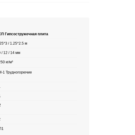
СП Гипсостружечная плита
25*3 / 1.25*2.5 м
 / 12 / 14 мм
50 кг/м³
М-1 Трудногорючие
1
1
2
2
П1