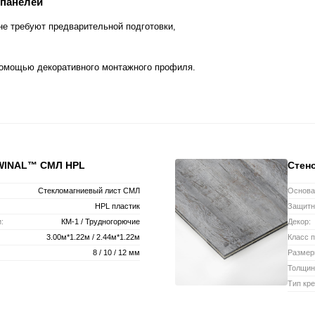
 панелей
е требуют предварительной подготовки,
помощью декоративного монтажного профиля.
 WINAL™ СМЛ HPL
Стен
Стекломагниевый лист СМЛ
Основа
HPL пластик
Защитн
:
КМ-1 / Трудногорючие
Декор:
3.00м*1.22м / 2.44м*1.22м
Класс 
8 / 10 / 12 мм
Размер
Толщин
Тип кре