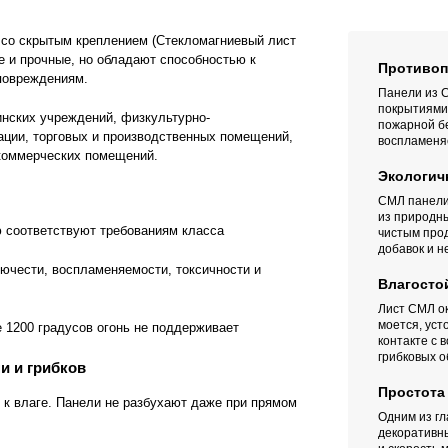
со скрытым креплением (Стекломагниевый лист
 и прочные, но обладают способностью к
Противоп
 повреждениям.
Панели из 
покрытиями
инских учреждений, физкультурно-
пожарной б
ации, торговых и производственных помещений,
воспламеняе
 коммерческих помещений.
Экологич
СМЛ панели
из природны
 соответствуют требованиям класса
чистым прод
добавок и 
ючести, воспламеняемости, токсичности и
Влагосто
Лист СМЛ о
моется, уст
е 1200 градусов огонь не поддерживает
контакте с 
грибковых 
и и грибков
Простота
к влаге. Панели не разбухают даже при прямом
Одним из г
декоративн