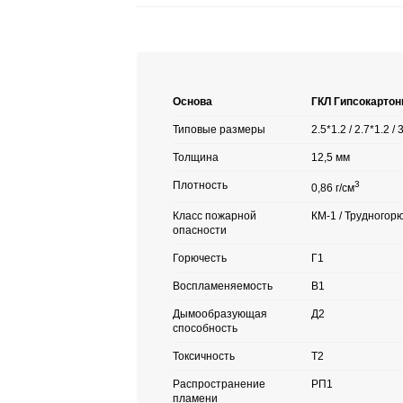
Основа
ГКЛ Гипсокартон
Типовые размеры
2.5*1.2 / 2.7*1.2 / 
Толщина
12,5 мм
Плотность
3
0,86 г/см
Класс пожарной
КМ-1 / Трудногор
опасности
Горючесть
Г1
Воспламеняемость
В1
Дымообразующая
Д2
способность
Токсичность
Т2
Распространение
РП1
пламени