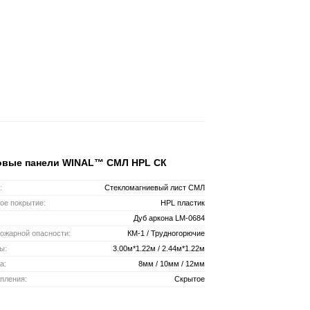
овые панели WINAL™ СМЛ HPL СК
:
Стекломагниевый лист СМЛ
ое покрытие:
HPL пластик
Дуб аркона LM-0684
пожарной опасности:
КМ-1 / Трудногорючие
ы:
3.00м*1.22м / 2.44м*1.22м
а:
8мм / 10мм / 12мм
пления:
Скрытое