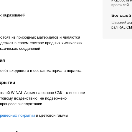
и скорость
профилей
х образований
Большой 
Широкий ас
рал RAL СМ
остоят из природных материалов и являются
одержат в своем составе вредных химических
оксических соединений
ция
 счёт входящего в состав материала перлита.
окрытий
анелей WINAL Акрил на основе СМЛ
с внешним
товому воздействию, не подвержено
 процессе эксплуатации.
древесных покрытий
и цветовой гаммы