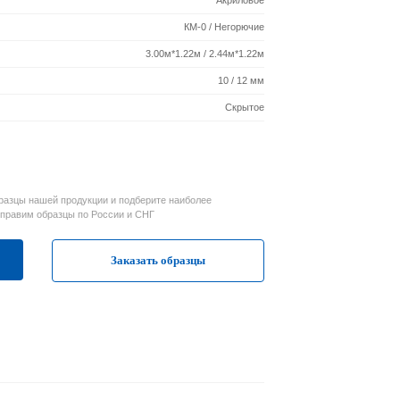
Акриловое
КМ-0 / Негорючие
3.00м*1.22м / 2.44м*1.22м
10 / 12 мм
Скрытое
разцы нашей продукции и подберите наиболее
тправим образцы по России и СНГ
Заказать образцы