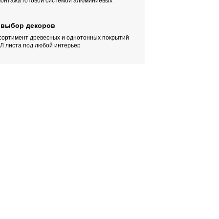
 монтажа готовой системой алюминиевых
выбор декоров
сортимент древесных и однотонных покрытий
Л листа под любой интерьер