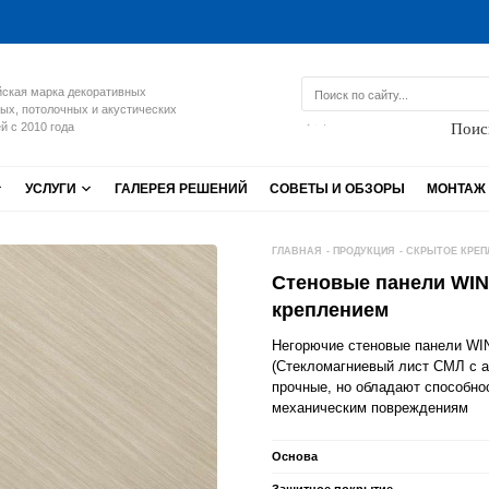
ская марка декоративных
ых, потолочных и акустических
Поис
й с 2010 года
УСЛУГИ
ГАЛЕРЕЯ РЕШЕНИЙ
СОВЕТЫ И ОБЗОРЫ
МОНТАЖ
ГЛАВНАЯ
-
ПРОДУКЦИЯ
-
СКРЫТОЕ КРЕП
Стеновые панели WI
креплением
Негорючие стеновые панели WI
(Стекломагниевый лист СМЛ с 
прочные, но обладают способнос
механическим повреждениям
Основа