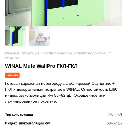
ГЛАВНАЯ
-
ПРОДУКЦИЯ
-
СИСТЕМА КАРКАСНЫХ ПЕРЕГОРОДОК WINAL™
WALLPRO
WINAL Mute WallPro ГКЛ-ГКЛ
новинка
Готовая каркасная перегородка с облицовкой Саундгипс +
ГКЛ и декоративным покрытием WINAL. Огнестойкость EI60,
индекс звукоизоляции Rw 58–62 дБ. Окрашенное или
ламинированное покрытие.
Тип конструкции
ГКЛ-ГКЛ
Индекс звукоизоляции Rw
58–62 дБ