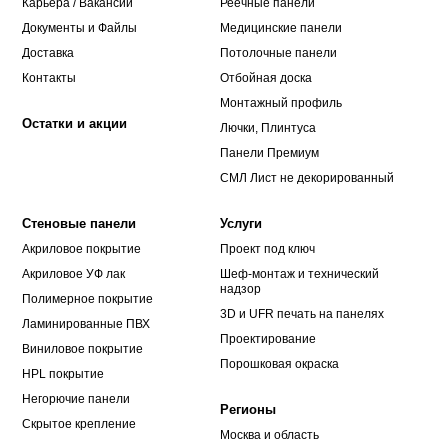
Карьера / Вакансии
Реечные панели
Документы и Файлы
Медицинские панели
Доставка
Потолочные панели
Контакты
Отбойная доска
Монтажный профиль
Остатки и акции
Лючки, Плинтуса
Панели Премиум
СМЛ Лист не декорированный
Стеновые панели
Услуги
Акриловое покрытие
Проект под ключ
Акриловое УФ лак
Шеф-монтаж и технический
надзор
Полимерное покрытие
3D и UFR печать на панелях
Ламинированные ПВХ
Проектирование
Виниловое покрытие
Порошковая окраска
HPL покрытие
Негорючие панели
Регионы
Скрытое крепление
Москва и область