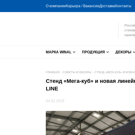
О компании
Карьера / Вакансии
Доставка
Контакты
Россий
стенов
панеле
МАРКА WINAL
ПРОДУКЦИЯ
ДЕКОРЫ
ГЛАВНАЯ
-
СОВЕТЫ И ОБЗОРЫ
-
СТЕНД «МЕГА-КУБ» И НОВ
Стенд «Мега-куб» и новая лин
LINE
04.02.2026